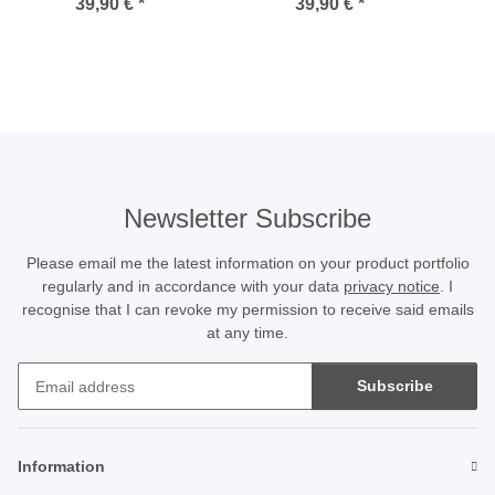
CeraTex M (Gr. 40-43)
CeraTex S (bis Gr. 39)
se
39,90 €
*
39,90 €
*
Newsletter Subscribe
Please email me the latest information on your product portfolio
regularly and in accordance with your data
privacy notice
. I
recognise that I can revoke my permission to receive said emails
at any time.
Subscribe
Newsletter Subscribe
Information