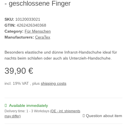
- geschlossene Finger
SKU:
10120033021
GTIN:
4262426340368
Category:
Für Menschen
Manufacturers:
CeraTex
Besonders elastische und dünne Infrarot-Handschuhe ideal für
nachts beim schlafen oder auch als Unterzieh-Handschuhe.
39,90 €
incl. 19% VAT , plus
shipping costs
Available immediately
Delivery time:
1 - 3 Workdays
(DE - int. shipments
Question about item
may differ)