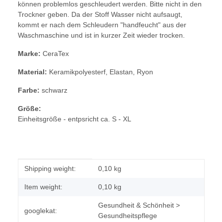
können problemlos geschleudert werden. Bitte nicht in den
Trockner geben. Da der Stoff Wasser nicht aufsaugt,
kommt er nach dem Schleudern "handfeucht" aus der
Waschmaschine und ist in kurzer Zeit wieder trocken.
Marke:
CeraTex
Material:
Keramikpolyesterf, Elastan, Ryon
Farbe:
schwarz
Größe:
Einheitsgröße - entpsricht ca. S - XL
Item information
Value
Shipping weight:
0,10 kg
Item weight:
0,10
kg
Gesundheit & Schönheit >
googlekat:
Gesundheitspflege