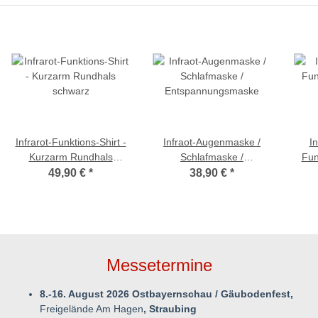
Infrarot-Funktions-Shirt -
Infraot-Augenmaske /
In
Kurzarm Rundhals
Schlafmaske /
Funk
schwarz
Entspannungsmaske
dü
49,90 €
*
38,90 €
*
Messetermine
8.-16. August 2026 Ostbayernschau / Gäubodenfest,
Freigelände Am Hagen
, Straubing