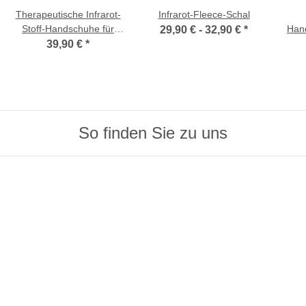
Therapeutische Infrarot-
Infrarot-Fleece-Schal
Stoff-Handschuhe für
Han
29,90 € -
32,90 €
*
bessere Durchblutung -
39,90 €
*
geschlossene Finger
So finden Sie zu uns