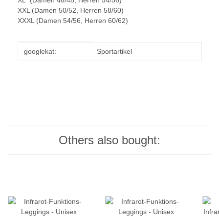
XL (Damen 46/48, Herren 54/56)
XXL (Damen 50/52, Herren 58/60)
XXXL (Damen 54/56, Herren 60/62)
Item information
Value
googlekat:
Sportartikel
Others also bought: