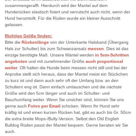
zusammengerafft. Hierdurch wird der Mantel auf dem
Hunderücken elastisch fixiert und verrutscht auch nicht, wenn der
Hund herumtollt. Für die Rüden wurde ein kleiner Ausschnitt
gelassen.
Richtige Größe finden:
Bitte die
Rückenlänge
von der Unterkante Halsband (Übergang
Hals zur Schulter) bis zum Schwanzansatz
messen
. Dies ist das
einzige benötigte Maß. Unsere Mäntel werden
in 5cm-Schritten
angeboten
und mit zunehmender Größe
auch proportional
weiter
. Oft halten die Hunde beim messen nicht still und bei der
Anprobe stellt sich heraus, dass der Mantel meist ein Stückchen
zu kurz ist und dann auch sehr oft der Umfang bzw. an den
Schultern eng ist. Dann einfach umtauschen und die nächste
Größe wird den 5cm länger und auch im Schulter- und
Bauchumfang weiter. Wenn Sie unsicher sind, können Sie uns
gerne auch
Fotos per Email
schicken. Wenn Ihr Hund sehr
kräftig ist und einen kurzen Rücken hat, gibt es auch bis Gr. 50cm
die extra breite Mops-/Bully-Version. Selbst den Old English
Bulldog Rüden passt der Mantel bequem. Gerne beraten wir Sie
auch.