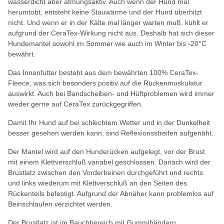
wasserdicht aber atmungsaktiv. Auch wenn der Hund mal
herumtobt, entsteht keine Stauwärme und der Hund überhitzt
nicht. Und wenn er in der Kälte mal länger warten muß, kühlt er
aufgrund der CeraTex-Wirkung nicht aus. Deshalb hat sich dieser
Hundemantel sowohl im Sommer wie auch im Winter bis -20°C
bewährt.
Das Innenfutter besteht aus dem bewährten 100% CeraTex-
Fleece, was sich besonders positiv auf die Rückenmuskulatur
auswirkt. Auch bei Bandscheiben- und Hüftproblemen wird immer
wieder gerne auf CeraTex zurückgegriffen.
Damit Ihr Hund auf bei schlechtem Wetter und in der Dunkelheit
besser gesehen werden kann, sind Reflexionsstreifen aufgenäht.
Der Mantel wird auf den Hunderücken aufgelegt, vor der Brust
mit einem Klettverschluß variabel geschlossen. Danach wird der
Brustlatz zwischen den Vorderbeinen durchgeführt und rechts
und links wiederum mit Klettverschluß an den Seiten des
Rückenteils befestigt. Aufgrund der Abnäher kann problemlos auf
Beinschlaufen verzichtet werden.
Der Brustlatz ist im Bauchbereich mit Gummibändern