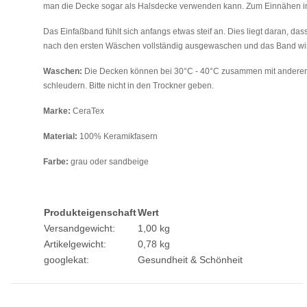
man die Decke sogar als Halsdecke verwenden kann. Zum Einnähen in 
Das Einfaßband fühlt sich anfangs etwas steif an. Dies liegt daran, da
nach den ersten Wäschen vollständig ausgewaschen und das Band wi
Waschen:
Die Decken können bei 30°C - 40°C zusammen mit anderer
schleudern. Bitte nicht in den Trockner geben.
Marke:
CeraTex
Material:
100% Keramikfasern
Farbe:
grau oder sandbeige
Produkteigenschaft
Wert
Versandgewicht:
1,00 kg
Artikelgewicht:
0,78
kg
googlekat:
Gesundheit & Schönheit