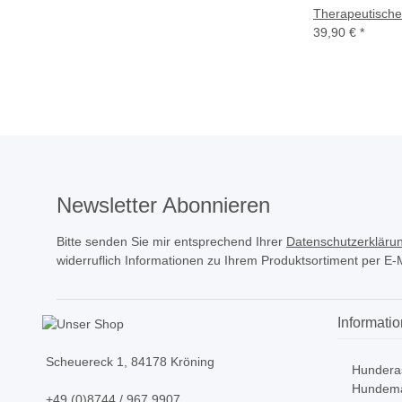
Therapeutische 
39,90 €
*
Newsletter Abonnieren
Bitte senden Sie mir entsprechend Ihrer
Datenschutzerkläru
widerruflich Informationen zu Ihrem Produktsortiment per E-M
Informati
Scheuereck 1, 84178 Kröning
Hundera
Hundemä
+49 (0)8744 / 967 9907