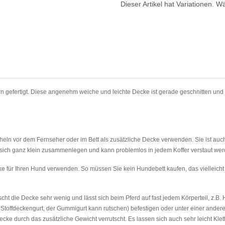
Dieser Artikel hat Variationen. W
gefertigt. Diese angenehm weiche und leichte Decke ist gerade geschnitten und h
ln vor dem Fernseher oder im Bett als zusätzliche Decke verwenden. Sie ist auch 
äßt sich ganz klein zusammenlegen und kann problemlos in jedem Koffer verstau
für Ihren Hund verwenden. So müssen Sie kein Hundebett kaufen, das vielleicht n
ht die Decke sehr wenig und lässt sich beim Pferd auf fast jedem Körperteil, z.B. 
toffdeckengurt, der Gummigurt kann rutschen) befestigen oder unter einer andere
ldecke durch das zusätzliche Gewicht verrutscht. Es lassen sich auch sehr leicht Kl