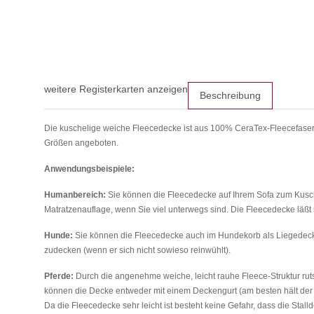
weitere Registerkarten anzeigen
Beschreibung
Die kuschelige weiche Fleecedecke ist aus 100% CeraTex-Fleecefasern 
Größen angeboten.
Anwendungsbeispiele:
Humanbereich:
Sie können die Fleecedecke auf Ihrem Sofa zum Kusche
Matratzenauflage, wenn Sie viel unterwegs sind. Die Fleecedecke l
Hunde:
Sie können die Fleecedecke auch im Hundekorb als Liegedecke 
zudecken (wenn er sich nicht sowieso reinwühlt).
Pferde:
Durch die angenehme weiche, leicht rauhe Fleece-Struktur rutsc
können die Decke entweder mit einem Deckengurt (am besten hält der S
Da die Fleecedecke sehr leicht ist besteht keine Gefahr, dass die Stal