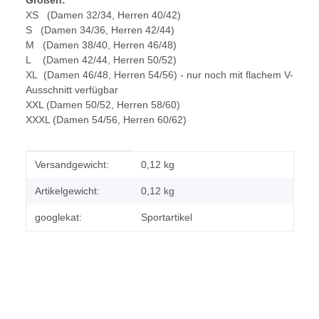
Größen:
XS (Damen 32/34, Herren 40/42)
S (Damen 34/36, Herren 42/44)
M (Damen 38/40, Herren 46/48)
L (Damen 42/44, Herren 50/52)
XL (Damen 46/48, Herren 54/56) - nur noch mit flachem V-
Ausschnitt verfügbar
XXL (Damen 50/52, Herren 58/60)
XXXL (Damen 54/56, Herren 60/62)
Produkteigenschaft
Wert
Versandgewicht:
0,12 kg
Artikelgewicht:
0,12
kg
googlekat:
Sportartikel