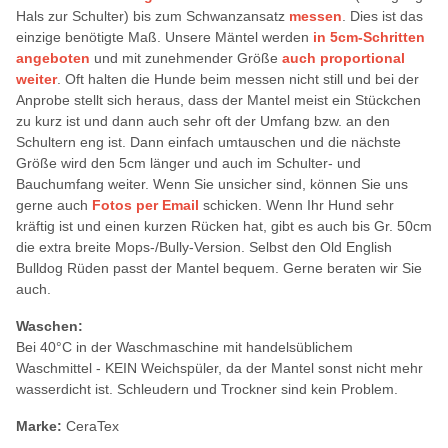
Hals zur Schulter) bis zum Schwanzansatz
messen
. Dies ist das
einzige benötigte Maß. Unsere Mäntel werden
in 5cm-Schritten
angeboten
und mit zunehmender Größe
auch proportional
weiter
. Oft halten die Hunde beim messen nicht still und bei der
Anprobe stellt sich heraus, dass der Mantel meist ein Stückchen
zu kurz ist und dann auch sehr oft der Umfang bzw. an den
Schultern eng ist. Dann einfach umtauschen und die nächste
Größe wird den 5cm länger und auch im Schulter- und
Bauchumfang weiter. Wenn Sie unsicher sind, können Sie uns
gerne auch
Fotos per Email
schicken. Wenn Ihr Hund sehr
kräftig ist und einen kurzen Rücken hat, gibt es auch bis Gr. 50cm
die extra breite Mops-/Bully-Version. Selbst den Old English
Bulldog Rüden passt der Mantel bequem. Gerne beraten wir Sie
auch.
Waschen:
Bei 40°C in der Waschmaschine mit handelsüblichem
Waschmittel - KEIN Weichspüler, da der Mantel sonst nicht mehr
wasserdicht ist. Schleudern und Trockner sind kein Problem.
Marke:
CeraTex