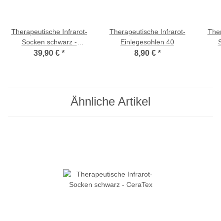
Therapeutische Infrarot-
Therapeutische Infrarot-
Ther
Socken schwarz -
Einlegesohlen 40
CeraTex S (bis Gr. 39)
Cer
39,90 €
*
8,90 €
*
Ähnliche Artikel