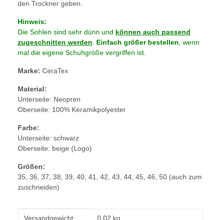
den Trockner geben.
Hinweis:
Die Sohlen sind sehr dünn und
können auch passend
zugeschnitten werden
.
Einfach größer bestellen
, wenn
mal die eigene Schuhgröße vergriffen ist.
Marke:
CeraTex
Material:
Unterseite: Neopren
Oberseite: 100% Keramikpolyester
Farbe:
Unterseite: schwarz
Oberseite: beige (Logo)
Größen:
35, 36, 37, 38, 39, 40, 41, 42, 43, 44, 45, 46, 50 (auch zum
zuschneiden)
Produkteigenschaft
Wert
Versandgewicht:
0,02 kg