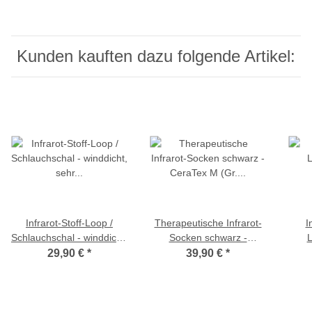
Kunden kauften dazu folgende Artikel:
Infrarot-Stoff-Loop /
Therapeutische Infrarot-
I
Schlauchschal - winddicht,
Socken schwarz -
L
sehr dünn, elastisch
CeraTex M (Gr. 40-43)
29,90 €
*
39,90 €
*