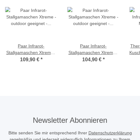
Paar Infrarot-
Paar Infrarot-
Ther
Stallgamaschen Xtreme -
Stallgamaschen Xtreme -
Kusch
outdoor geeignet - Größe
outdoor geeignet - Größe
109,90 €
*
104,90 €
*
L
M
Newsletter Abonnieren
Bitte senden Sie mir entsprechend Ihrer
Datenschutzerklärung
regelmäßig und jederzeit widerruflich Informationen zu Ihrem