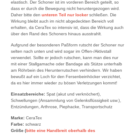
elastisch. Der Schoner ist im vorderen Bereich geteilt, so
dass er durch die Bewegung nicht heruntergezogen wird.
Daher bitte den
unteren Teil nur locker
schließen. Die
Wirkung bleibt auch im nicht abgedeckten Bereich voll
erhalten, da CeraTex so intensiv ist, dass die Wirkung auch
über den Rand des Schoners hinaus ausstrahlt.
Aufgrund der besonderen Paßform rutscht der Schoner nur
selten nach unten und wird sogar im Offen-/Aktivstall
verwendet. Sollte er jedoch rutschen, kann man dies nur
mit einer Stallgamache oder Bandage als Stütze unterhalb
am Röhrbein des Herunterrutschen verhindern. Wir haben
bewußt auf ein Loch für den Fersenbeinhöcker verzichtet,
da es hier immer wieder zu bösen Verletzungen kommt!
Einsatzbereiche:
Spat (akut und verknöchert),
Schwellungen (Ansammlung von Gelenksflüssigkeit usw.),
Entzündungen, Arthrose, Piephacke, Transportschutz
Marke:
CeraTex
Farbe:
schwarz
Größe (
bitte eine Handbreit oberhalb des