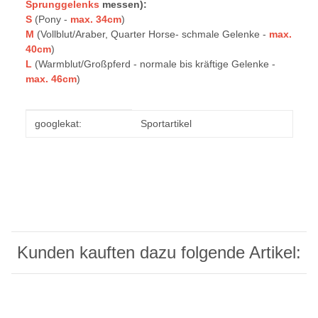
Sprunggelenks
messen):
S
(Pony -
max. 34cm
)
M
(Vollblut/Araber, Quarter Horse- schmale Gelenke -
max.
40cm
)
L
(Warmblut/Großpferd - normale bis kräftige Gelenke -
max. 46cm
)
Produkteigenschaft
Wert
googlekat:
Sportartikel
Kunden kauften dazu folgende Artikel: