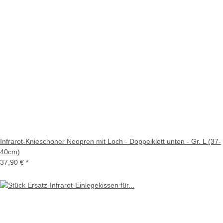
Infrarot-Knieschoner Neopren mit Loch - Doppelklett unten - Gr. L (37-
40cm)
37,90 €
*