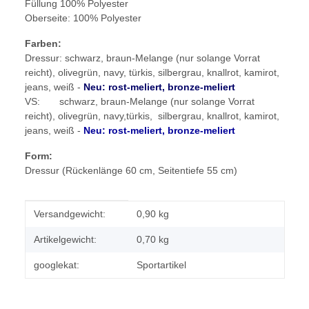
Füllung 100% Polyester
Oberseite: 100% Polyester
Farben:
Dressur: schwarz, braun-Melange (nur solange Vorrat
reicht), olivegrün, navy, türkis, silbergrau, knallrot, kamirot,
jeans, weiß -
Neu: rost-meliert, bronze-meliert
VS: schwarz, braun-Melange (nur solange Vorrat
reicht), olivegrün, navy,türkis, silbergrau, knallrot, kamirot,
jeans, weiß -
Neu: rost-meliert, bronze-meliert
Form:
Dressur (Rückenlänge 60 cm, Seitentiefe 55 cm)
Produkteigenschaft
Wert
Versandgewicht:
0,90 kg
Artikelgewicht:
0,70
kg
googlekat:
Sportartikel