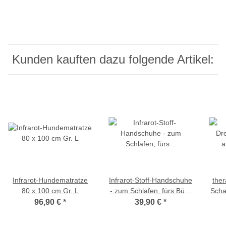
Kunden kauften dazu folgende Artikel:
Infrarot-Hundematratze
Infrarot-Stoff-Handschuhe
ther
80 x 100 cm Gr. L
- zum Schlafen, fürs Büro
Scha
- offene Fingerspitzen
- mit
96,90 €
*
39,90 €
*
lang